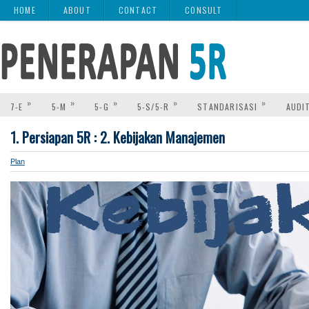
HOME
ABOUT
CONTACT
CONSULT
»
»
»
»
»
7-E
5-M
5-G
5-S/5-R
STANDARISASI
AUDI
1. Persiapan 5R : 2. Kebijakan Manajemen
Plan