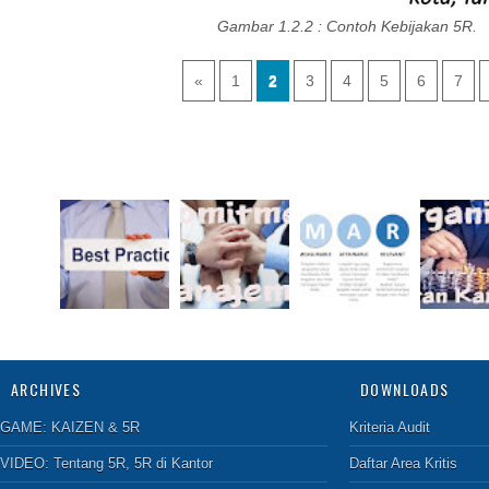
Gambar 1.2.2 : Contoh Kebijakan 5R.
«
1
2
3
4
5
6
7
ARCHIVES
DOWNLOADS
GAME:
KAIZEN & 5R
Kriteria Audit
VIDEO:
Tentang 5R
,
5R di Kantor
Daftar Area Kritis