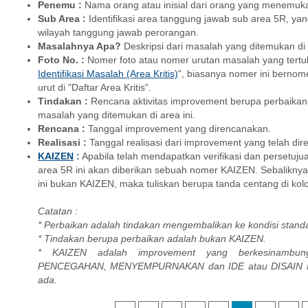
Penemu :
Nama orang atau inisial dari orang yang menemukan
Sub Area :
Identifikasi area tanggung jawab sub area 5R, ya
wilayah tanggung jawab perorangan.
Masalahnya Apa?
Deskripsi dari masalah yang ditemukan di a
Foto No. :
Nomer foto atau nomer urutan masalah yang tertuli
Identifikasi Masalah (Area Kritis)
", biasanya nomer ini berno
urut di "Daftar Area Kritis".
Tindakan :
Rencana aktivitas improvement berupa perbaikan
masalah yang ditemukan di area ini.
Rencana :
Tanggal improvement yang direncanakan.
Realisasi :
Tanggal realisasi dari improvement yang telah di
KAIZEN
:
Apabila telah mendapatkan verifikasi dan persetuju
area 5R ini akan diberikan sebuah nomer KAIZEN. Sebalikny
ini bukan KAIZEN, maka tuliskan berupa tanda centang di kol
Catatan :
* Perbaikan adalah tindakan mengembalikan ke kondisi stand
* Tindakan berupa perbaikan adalah bukan KAIZEN.
* KAIZEN adalah improvement yang berkesinambun
PENCEGAHAN, MENYEMPURNAKAN dan IDE atau DISAIN BA
ada.