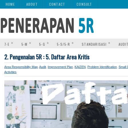
HOME
ABOUT
CONTACT
CONSULT
»
»
»
»
»
7-E
5-M
5-G
5-S/5-R
STANDARISASI
AUDI
2. Pengenalan 5R : 5. Daftar Area Kritis
Area Responsibility Map
,
Audit
,
Improvement Plan
,
KAIZEN
,
Problem Identification
,
Small 
Activities