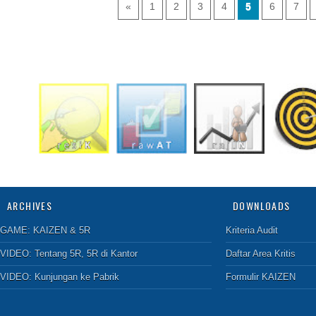
«
1
2
3
4
5
6
7
ARCHIVES
DOWNLOADS
GAME:
KAIZEN & 5R
Kriteria Audit
VIDEO:
Tentang 5R
,
5R di Kantor
Daftar Area Kritis
VIDEO:
Kunjungan ke Pabrik
Formulir KAIZEN