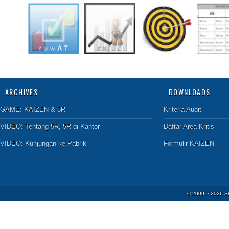
ARCHIVES
DOWNLOADS
GAME:
KAIZEN & 5R
Kriteria Audit
VIDEO:
Tentang 5R
,
5R di Kantor
Daftar Area Kritis
VIDEO:
Kunjungan ke Pabrik
Formulir KAIZEN
© 2009 ~
2026
S