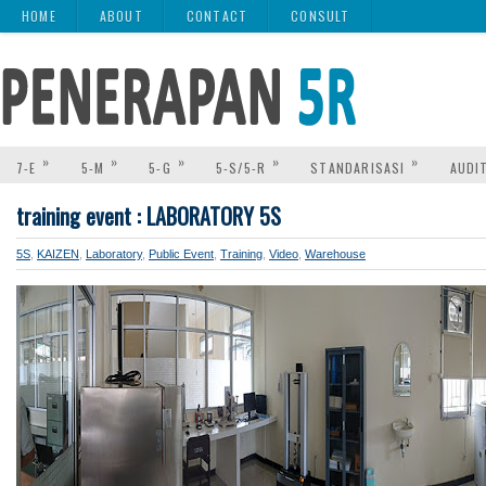
HOME
ABOUT
CONTACT
CONSULT
»
»
»
»
»
7-E
5-M
5-G
5-S/5-R
STANDARISASI
AUDI
training event : LABORATORY 5S
5S
,
KAIZEN
,
Laboratory
,
Public Event
,
Training
,
Video
,
Warehouse