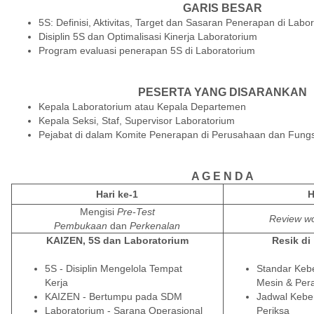
GARIS BESAR
5S: Definisi, Aktivitas, Target dan Sasaran Penerapan di Labo
Disiplin 5S dan Optimalisasi Kinerja Laboratorium
Program evaluasi penerapan 5S di Laboratorium
PESERTA YANG DISARANKAN
Kepala Laboratorium atau Kepala Departemen
Kepala Seksi, Staf, Supervisor Laboratorium
Pejabat di dalam Komite Penerapan di Perusahaan dan Fungsi
A G E N D A
Hari ke-1
H
Mengisi
Pre-Test
Review wo
Pembukaan
dan
Perkenalan
KAIZEN, 5S dan Laboratorium
Resik di
5S - Disiplin Mengelola Tempat
Standar Kebe
Kerja
Mesin & Pera
KAIZEN - Bertumpu pada SDM
Jadwal Kebe
Laboratorium
- Sarana Operasional
Periksa