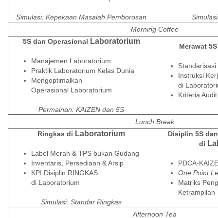
Simulasi: Kepekaan Masalah Pemborosan
Simulasi
Morning Coffee
Laboratorium
5S dan Operasional
Merawat 5S
Manajemen
Laboratorium
Standarisasi
Praktik
Laboratorium
Kelas Dunia
Instruksi Ker
Mengoptimalkan
di
Laborator
Operasional
Laboratorium
Kriteria Audi
Permainan: KAIZEN dan 5S
Lunch Break
Laboratorium
Ringkas di
Disiplin 5S d
La
di
Label Merah & TPS bukan Gudang
Inventaris, Persediaan & Arsip
PDCA-KAIZ
KPI Disiplin RINGKAS
One Point L
di
Laboratorium
Matriks Pe
Ketrampilan
Simulasi: Standar Ringkas
Afternoon Tea