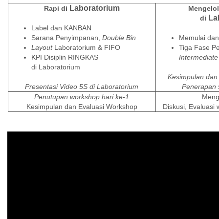
Laboratorium
Rapi di
Mengelol
La
di
Label dan KANBAN
Sarana Penyimpanan,
Double Bin
Memulai dan
Layout
Laboratorium
& FIFO
Tiga Fase P
KPI Disiplin RINGKAS
Intermediat
di
Laboratorium
Kesimpulan dan 
Presentasi Video 5S di Laboratorium
Penerapan 
Penutupan workshop hari ke-1
Meng
Kesimpulan dan Evaluasi Workshop
Diskusi, Evaluas