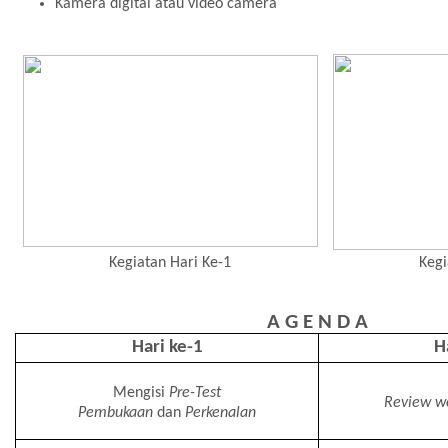
Kamera digital atau video camera
Kegiatan Hari Ke-1
Kegi
A G E N D A
Hari ke-1
H
Mengisi
Pre-Test
Review wo
Pembukaan
dan
Perkenalan