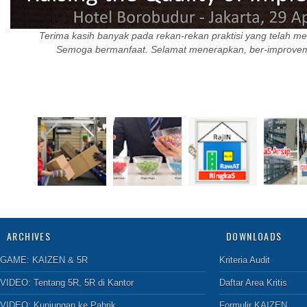
Terima kasih banyak pada rekan-rekan praktisi yang telah men
Semoga bermanfaat. Selamat menerapkan, ber-improvem
ARCHIVES
DOWNLOADS
GAME:
KAIZEN & 5R
Kriteria Audit
VIDEO:
Tentang 5R
,
5R di Kantor
Daftar Area Kritis
VIDEO:
Kunjungan ke Pabrik
Formulir KAIZEN