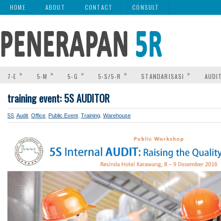
HOME
ABOUT
CONTACT
CONSULT
»
»
»
»
»
7-E
5-M
5-G
5-S/5-R
STANDARISASI
AUDI
training event: 5S AUDITOR
5S
,
Audit
,
Office
,
Public Event
,
Training
,
Warehouse