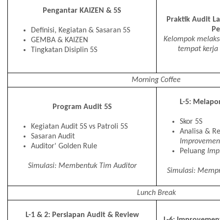
Pengantar KAIZEN & 5S
Praktik Audit L
Pe
Definisi, Kegiatan & Sasaran 5S
Kelompok melaksa
GEMBA & KAIZEN
tempat kerja
Tingkatan Disiplin 5S
Morning Coffee
L-5: Melapo
Program Audit 5S
Skor 5S
Kegiatan Audit 5S vs Patroli 5S
Analisa & R
Sasaran Audit
Improvemen
Auditor' Golden Rule
Peluang
Imp
Simulasi: Membentuk Tim Auditor
Simulasi: Mempr
Lunch Break
L-1 & 2: Persiapan Audit & Review
L-6: Improvement