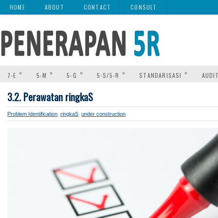
HOME
ABOUT
CONTACT
CONSULT
»
»
»
»
»
7-E
5-M
5-G
5-S/5-R
STANDARISASI
AUDI
3.2. Perawatan ringkaS
Problem Identification
,
ringkaS
,
under construction