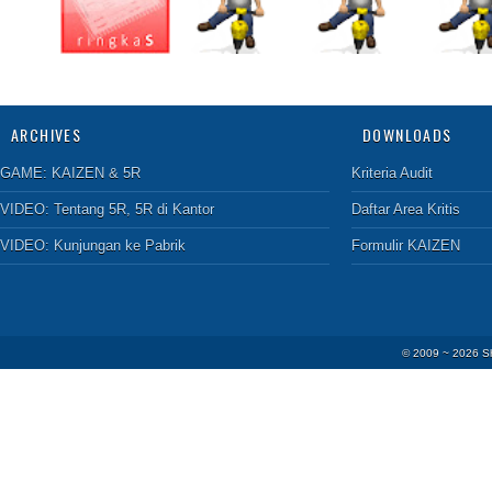
ARCHIVES
DOWNLOADS
GAME:
KAIZEN & 5R
Kriteria Audit
VIDEO:
Tentang 5R
,
5R di Kantor
Daftar Area Kritis
VIDEO:
Kunjungan ke Pabrik
Formulir KAIZEN
© 2009 ~
2026
S